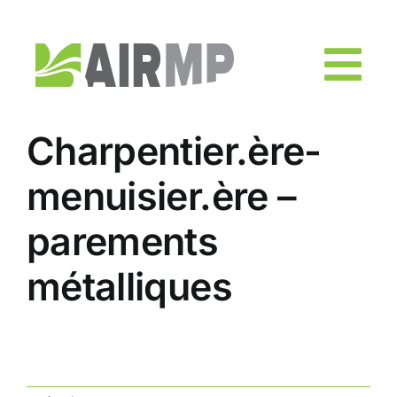
Skip
to
content
Charpentier.ère-
menuisier.ère –
parements
métalliques
NOTRE PROMESSE : Poste permanent, à
temps plein; Salaire compétitif [...]